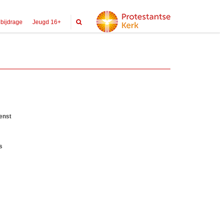
 bijdrage
Jeugd 16+
enst
s