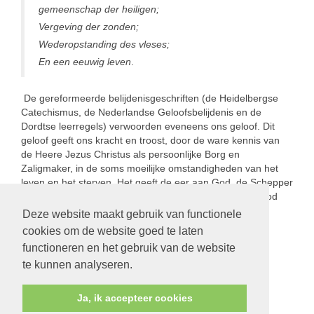
gemeenschap der heiligen;
Vergeving der zonden;
Wederopstanding des vleses;
En een eeuwig leven
.
De gereformeerde belijdenisgeschriften (de Heidelbergse
Catechismus, de Nederlandse Geloofsbelijdenis en de
Dordtse leerregels) verwoorden eveneens ons geloof. Dit
geloof geeft ons kracht en troost, door de ware kennis van
de Heere Jezus Christus als persoonlijke Borg en
Zaligmaker, in de soms moeilijke omstandigheden van het
leven en het sterven. Het geeft de eer aan God, de Schepper
en Voleinder van ons leven en vraagt van ons dat we God
liefhebben boven alles en de naaste als onszelf.
Deze website maakt gebruik van functionele
cookies om de website goed te laten
functioneren en het gebruik van de website
te kunnen analyseren.
Ja, ik accepteer cookies