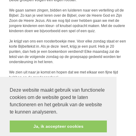
Beide groepen volgen een eigen rooster.
We gaan samen zingen, bidden en luisteren naar een vertelling uit de
Bijbel. Zo kan je veel leren over de Bijbel, over de Heere God en Zijn
Zoon de Heere Jezus. Als we nog tijd over hebben gaan we met de
jongere kinderen een kleur- of knutsel opdracht maken. Met de oudere
kinderen doen we bijvoorbeeld een spel of een quiz.
Je krijgt van ons een roosterboekje mee. Voor elke zondag staat er een
korte Bijbeltekst in. Als je deze leert, krijg je een punt. Heb je 20
punten, dan heb je een boekenbon verdiend! Elke maandag zal de
tekst van de volgende zondag op de groepsapp gedeeld worden ter
ondersteuning in het leren.
We zien uit naar je komst en hopen dat we met elkaar een fijne tijd
hebben op de zondagsschool.
Groetjes van de leiding
Deze website maakt gebruik van functionele
cookies om de website goed te laten
functioneren en het gebruik van de website
te kunnen analyseren.
Ja, ik accepteer cookies