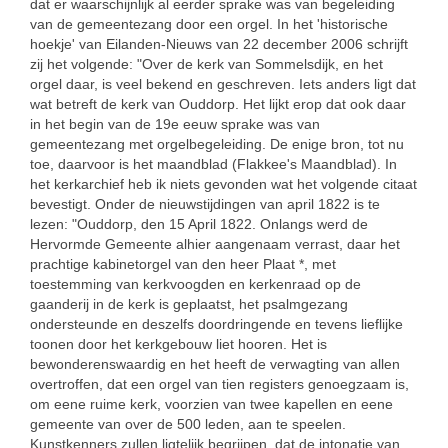
dat er waarschijnlijk al eerder sprake was van begeleiding
van de gemeentezang door een orgel. In het 'historische
hoekje' van Eilanden-Nieuws van 22 december 2006 schrijft
zij het volgende: "Over de kerk van Sommelsdijk, en het
orgel daar, is veel bekend en geschreven. Iets anders ligt dat
wat betreft de kerk van Ouddorp. Het lijkt erop dat ook daar
in het begin van de 19e eeuw sprake was van
gemeentezang met orgelbegeleiding. De enige bron, tot nu
toe, daarvoor is het maandblad (Flakkee's Maandblad). In
het kerkarchief heb ik niets gevonden wat het volgende citaat
bevestigt. Onder de nieuwstijdingen van april 1822 is te
lezen: "Ouddorp, den 15 April 1822. Onlangs werd de
Hervormde Gemeente alhier aangenaam verrast, daar het
prachtige kabinetorgel van den heer Plaat *, met
toestemming van kerkvoogden en kerkenraad op de
gaanderij in de kerk is geplaatst, het psalmgezang
ondersteunde en deszelfs doordringende en tevens lieflijke
toonen door het kerkgebouw liet hooren. Het is
bewonderenswaardig en het heeft de verwagting van allen
overtroffen, dat een orgel van tien registers genoegzaam is,
om eene ruime kerk, voorzien van twee kapellen en eene
gemeente van over de 500 leden, aan te speelen.
Kunstkenners zullen ligtelijk begrijpen, dat de intonatie van