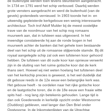
de buitenzijde werden toen tevens steunberen aangebracht.
In 1734 en 1791 werd het schip verbouwd. Daarbij werden
grote vensters aangebracht en werd de buitenhuid (van de
gevels) grotendeels vernieuwd. In 1903 toonde het in- en
uitwendig gepleisterde kerkgebouw een weinig interessante
architectuur. Toch trof Adolf Mulder bij de meest oostelijke
trave van de noordmuur van het schip nog romaans
muurwerk aan, dat in tufsteen was uitgevoerd. In het
inwendige constateerde hij aan de ronde bogen in het
muurwerk achter de banken dat het gehele toen bestaande
deel van het schip uit de romaanse stijlperiode stamde. Bij dit
royaal aangelegde schip zal ook een tufstenen koor gehoord
hebben. De tufsteen van dit oude koor kan opnieuw verwerkt
zijn in de sluiting van het ruime gotische koor dat de kerk
thans siert. Hoewel wij niet weten hoelang het tufstenen deel
van het kerkschip precies is geweest, is het wel duidelijk dat
dit gebouw reeds in de 12e eeuw een belangrijke kerk was.
Het gebouw heeft - te oordelen naar het rijke gotische koor
en de laatgotische toren, die in de 18e eeuw een fraaie witte
spits had - nog lang zijn betekenis gehouden. Lange tijd is
dan ook Goedereede in kerkelijk opzicht onder Westvoorne
(Ouddorp) gebleven, veel langer dan Den Briel onder
Oostvoorne. In de Inkomstenlijsten van de Utrechtse