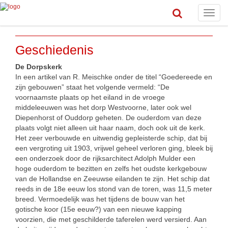
Toggle
naviga
Geschiedenis
De Dorpskerk
In een artikel van R. Meischke onder de titel “Goedereede en
zijn gebouwen” staat het volgende vermeld: “De
voornaamste plaats op het eiland in de vroege
middeleeuwen was het dorp Westvoorne, later ook wel
Diepenhorst of Ouddorp geheten. De ouderdom van deze
plaats volgt niet alleen uit haar naam, doch ook uit de kerk.
Het zeer verbouwde en uitwendig gepleisterde schip, dat bij
een vergroting uit 1903, vrijwel geheel verloren ging, bleek bij
een onderzoek door de rijksarchitect Adolph Mulder een
hoge ouderdom te bezitten en zelfs het oudste kerkgebouw
van de Hollandse en Zeeuwse eilanden te zijn. Het schip dat
reeds in de 18e eeuw los stond van de toren, was 11,5 meter
breed. Vermoedelijk was het tijdens de bouw van het
gotische koor (15e eeuw?) van een nieuwe kapping
voorzien, die met geschilderde taferelen werd versierd. Aan