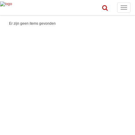
Toggle
naviga
Er zijn geen items gevonden