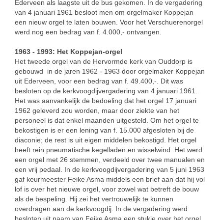
Ederveen als laagste uit de bus gekomen. In de vergadering
van 4 januari 1961 besloot men om orgelmaker Koppejan
een nieuw orgel te laten bouwen. Voor het Verschuerenorgel
werd nog een bedrag van f. 4.000,- ontvangen.
1963 - 1993: Het Koppejan-orgel
Het tweede orgel van de Hervormde kerk van Ouddorp is
gebouwd in de jaren 1962 - 1963 door orgelmaker Koppejan
uit Ederveen, voor een bedrag van f. 49.400,-. Dit was
besloten op de kerkvoogdijvergadering van 4 januari 1961.
Het was aanvankelijk de bedoeling dat het orgel 17 januari
1962 geleverd zou worden, maar door ziekte van het
personeel is dat enkel maanden uitgesteld. Om het orgel te
bekostigen is er een lening van f. 15.000 afgesloten bij de
diaconie; de rest is uit eigen middelen bekostigd. Het orgel
heeft rein pneumatische kegelladen en wisselwind. Het werd
een orgel met 26 stemmen, verdeeld over twee manualen en
een vrij pedaal. In de kerkvoogdijvergadering van 5 juni 1963
gaf keurmeester Feike Asma middels een brief aan dat hij vol
lof is over het nieuwe orgel, voor zowel wat betreft de bouw
als de bespeling. Hij zei het vertrouwelijk te kunnen
overdragen aan de kerkvoogdij. In de vergadering werd
besloten uit naam van Feike Asma een stukje over het orgel