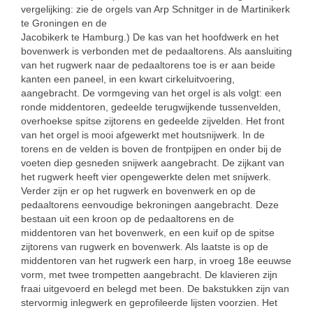
vergelijking: zie de orgels van Arp Schnitger in de Martinikerk
te Groningen en de
Jacobikerk te Hamburg.) De kas van het hoofdwerk en het
bovenwerk is verbonden met de pedaaltorens. Als aansluiting
van het rugwerk naar de pedaaltorens toe is er aan beide
kanten een paneel, in een kwart cirkeluitvoering,
aangebracht. De vormgeving van het orgel is als volgt: een
ronde middentoren, gedeelde terugwijkende tussenvelden,
overhoekse spitse zijtorens en gedeelde zijvelden. Het front
van het orgel is mooi afgewerkt met houtsnijwerk. In de
torens en de velden is boven de frontpijpen en onder bij de
voeten diep gesneden snijwerk aangebracht. De zijkant van
het rugwerk heeft vier opengewerkte delen met snijwerk.
Verder zijn er op het rugwerk en bovenwerk en op de
pedaaltorens eenvoudige bekroningen aangebracht. Deze
bestaan uit een kroon op de pedaaltorens en de
middentoren van het bovenwerk, en een kuif op de spitse
zijtorens van rugwerk en bovenwerk. Als laatste is op de
middentoren van het rugwerk een harp, in vroeg 18e eeuwse
vorm, met twee trompetten aangebracht. De klavieren zijn
fraai uitgevoerd en belegd met been. De bakstukken zijn van
stervormig inlegwerk en geprofileerde lijsten voorzien. Het