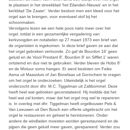
te plaatsen in het streekblad 'het Eilanden-Nieuws' en in het
kerkblad 'De Zaaier'. Verder besloot men een kleed voor het
orgel aan te brengen, voor eventueel stof bij het
schoonmaken.
Vervolgens lezen we een hele poos niets meer over het
orgel, totdat in een gezamenlijke vergadering van
kerkvoogden en notabelen op 27 maart 1973 een brief van
de organisten is ingekomen. In deze brief gaven ze aan dat
het orgel gebreken vertoonde. Zo gaf de Bourdon 16' geen
geluid en de Viool Prestant 8', Bourdon 8' en Sifflet 1' waren
ontstemd en dus niet te gebruiken. Verder bleven de Hobo 8'
en de Mixtuur soms hangen. Er werd besloten om Feike
Asma uit Maassluis of Jan Bonefaas uit Gorinchem te vragen
om het orgel te onderzoeken. Uiteindelijk is het orgel
onderzocht door dhr. M.C. Tiggelman uit Zaltbommel. Deze
heeft heel wat gebreken geconstateerd. Hij meldde dat het
heel wat zal kosten, maar dat het orgel nog wel te repareren
is. In overleg met dhr. Tiggelman heeft orgelbouwer Pels &
Van Leeuwen uit Den Bosch een offerte uitgebracht om het
orgel te restaureren en geheel te herintoneren. Onder
andere de windladen moesten worden gerestaureerd en de
pijpen die geen geluid meer gaven, gerepareerd. Verder zou