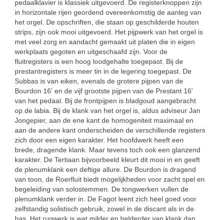
pedaalklavier is klassiek uitgevoerd. De registerknoppen zijn
in horizontale rijen geordend overeenkomstig de aanleg van
het orgel. De opschriften, die staan op geschilderde houten
strips, zijn ook mooi uitgevoerd. Het pijpwerk van het orgel is
met veel zorg en aandacht gemaakt uit platen die in eigen
werkplaats gegoten en uitgeschaafd zijn. Voor de
fluitregisters is een hoog loodgehalte toegepast. Bij de
prestantregisters is meer tin in de legering toegepast. De
Subbas is van eiken, evenals de grotere pijpen van de
Bourdon 16' en de vijf grootste pijpen van de Prestant 16'
van het pedaal. Bij de frontpijpen is bladgoud aangebracht
op de labia. Bij de klank van het orgel is, aldus adviseur Jan
Jongepier, aan de ene kant de homogeniteit maximaal en
aan de andere kant onderscheiden de verschillende registers
zich door een eigen karakter. Het hoofdwerk heeft een
brede, dragende klank. Maar tevens toch ook een glanzend
karakter. De Tertiaan bijvoorbeeld kleurt dit mooi in en geeft
de plenumklank een deftige allure. De Bourdon is dragend
van toon, de Roerfluit biedt mogelijkheden voor zacht spel en
begeleiding van solostemmen. De tongwerken vullen de
plenumklank verder in. De Fagot leent zich heel goed voor
zelfstandig solistisch gebruik, zowel in de discant als in de
bas. Het rugwerk is wat milder en helderder van klank dan