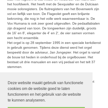
het hoofdwerk. Het heeft met de Sexquialter en de Dulciaan
mooie soloregisters. De fluitregisters van het Bovenwerk zijn
vol en lieflijk van toon. De Flageolet geeft een briljante
bekroning, die nog in het volle werk waarneembaar is. De
Vox Humana is ook zeer goed uitgevallen. De pedaallabialen
zijn dragend van toon. De tongwerken zijn duidelijk, groots
de 16' en 8', eleganter de 4' en 2', de vier samen vormen
een hecht ensemble.
Het orgel is op 28 september 1995 in een speciale kerkdienst
in gebruik genomen. Tijdens deze dienst werd het orgel
bespeeld door de adviseur, Jan Jongepier. Het orgel is vanaf
de bouw tot heden in onderhoud bij de orgelbouwer. Het
bestaat uit drie manualen en een vrij pedaal en het telt 37
stemmen.
Het Verschueren-orgel Het
Deze website maakt gebruik van functionele
Koppejan-orgel
cookies om de website goed te laten
functioneren en het gebruik van de website
terug
te kunnen analyseren.