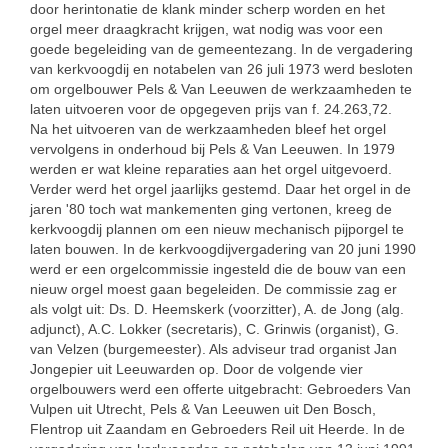
door herintonatie de klank minder scherp worden en het
orgel meer draagkracht krijgen, wat nodig was voor een
goede begeleiding van de gemeentezang. In de vergadering
van kerkvoogdij en notabelen van 26 juli 1973 werd besloten
om orgelbouwer Pels & Van Leeuwen de werkzaamheden te
laten uitvoeren voor de opgegeven prijs van f. 24.263,72.
Na het uitvoeren van de werkzaamheden bleef het orgel
vervolgens in onderhoud bij Pels & Van Leeuwen. In 1979
werden er wat kleine reparaties aan het orgel uitgevoerd.
Verder werd het orgel jaarlijks gestemd. Daar het orgel in de
jaren '80 toch wat mankementen ging vertonen, kreeg de
kerkvoogdij plannen om een nieuw mechanisch pijporgel te
laten bouwen. In de kerkvoogdijvergadering van 20 juni 1990
werd er een orgelcommissie ingesteld die de bouw van een
nieuw orgel moest gaan begeleiden. De commissie zag er
als volgt uit: Ds. D. Heemskerk (voorzitter), A. de Jong (alg.
adjunct), A.C. Lokker (secretaris), C. Grinwis (organist), G.
van Velzen (burgemeester). Als adviseur trad organist Jan
Jongepier uit Leeuwarden op. Door de volgende vier
orgelbouwers werd een offerte uitgebracht: Gebroeders Van
Vulpen uit Utrecht, Pels & Van Leeuwen uit Den Bosch,
Flentrop uit Zaandam en Gebroeders Reil uit Heerde. In de