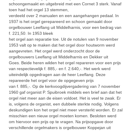
schoongemaakt en uitgebreid met een Cornet 3 sterk. Vanaf
toen had het orgel 13 stemmen,
verdeeld over 2 manualen en een aangehangen pedaal. In
1937 is het orgel gerepareerd en schoon gemaakt door
orgelbouwer Leeflang uit Middelharnis, voor een bedrag van
f. 221,50. In 1953 bleek
het orgel aan reparatie toe. Uit de notulen van 9 november
1953 valt op te maken dat het orgel door houtworm werd
aangevreten. Het orgel werd onderzocht door de
orgelbouwers Leeflang uit Middelharnis en Dekker uit
Goes. Beide heren wilden het orgel repareren voor een prijs
van respectievelijk f. 885,- en f. 2.640,-. Het werk werd
uiteindelijk opgedragen aan de heer Leeflang. Deze
repareerde het orgel voor de opgegeven prijs
van f. 885,-. Op de kerkvoogdijvergadering van 7 november
1960 gaf organist P. Spuibroek middels een brief aan dat het
orgel niet meer aan de eisen voldoet. Het is veel te zwak. Er
is, volgens de organist, een dubbele sterkte nodig. Volgens
deskundigen kon het orgel niet meer versterkt worden. Er zal
misschien een nieuw orgel moeten komen. Besloten werd
om hiervoor een prijs op te vragen. Na prijsopgave door
verschillende orgelmakers is orgelbouwer Koppejan uit