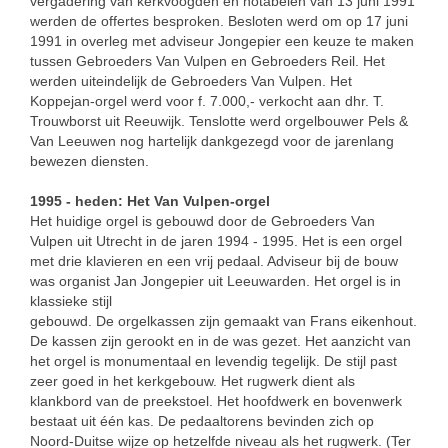
vergadering van kerkvoogden en notabelen van 13 juni 1991
werden de offertes besproken. Besloten werd om op 17 juni
1991 in overleg met adviseur Jongepier een keuze te maken
tussen Gebroeders Van Vulpen en Gebroeders Reil. Het
werden uiteindelijk de Gebroeders Van Vulpen. Het
Koppejan-orgel werd voor f. 7.000,- verkocht aan dhr. T.
Trouwborst uit Reeuwijk. Tenslotte werd orgelbouwer Pels &
Van Leeuwen nog hartelijk dankgezegd voor de jarenlang
bewezen diensten.
1995 - heden: Het Van Vulpen-orgel
Het huidige orgel is gebouwd door de Gebroeders Van
Vulpen uit Utrecht in de jaren 1994 - 1995. Het is een orgel
met drie klavieren en een vrij pedaal. Adviseur bij de bouw
was organist Jan Jongepier uit Leeuwarden. Het orgel is in
klassieke stijl
gebouwd. De orgelkassen zijn gemaakt van Frans eikenhout.
De kassen zijn gerookt en in de was gezet. Het aanzicht van
het orgel is monumentaal en levendig tegelijk. De stijl past
zeer goed in het kerkgebouw. Het rugwerk dient als
klankbord van de preekstoel. Het hoofdwerk en bovenwerk
bestaat uit één kas. De pedaaltorens bevinden zich op
Noord-Duitse wijze op hetzelfde niveau als het rugwerk. (Ter