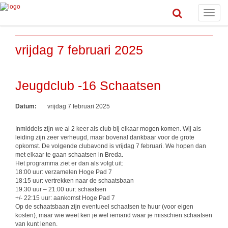
Toggle
naviga
vrijdag 7 februari 2025
Jeugdclub -16 Schaatsen
Datum:
vrijdag 7 februari 2025
Inmiddels zijn we al 2 keer als club bij elkaar mogen komen. Wij als
leiding zijn zeer verheugd, maar bovenal dankbaar voor de grote
opkomst. De volgende clubavond is vrijdag 7 februari. We hopen dan
met elkaar te gaan schaatsen in Breda.
Het programma ziet er dan als volgt uit:
18:00 uur: verzamelen Hoge Pad 7
18:15 uur: vertrekken naar de schaatsbaan
19.30 uur – 21:00 uur: schaatsen
+/- 22:15 uur: aankomst Hoge Pad 7
Op de schaatsbaan zijn eventueel schaatsen te huur (voor eigen
kosten), maar wie weet ken je wel iemand waar je misschien schaatsen
van kunt lenen.