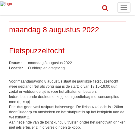
Toggle
naviga
maandag 8 augustus 2022
Fietspuzzeltocht
Datum:
maandag 8 augustus 2022
Locatie:
Ouddorp en omgeving
Voor maandagavond 8 augustus staat de jaarlijkse fietspuzzeltocht
weer gepland! Net als vorig jaar is de starttijd van 18:15-19:00 uur,
zodat er voldoende tijd is voor het afhalen en betalen.
Iedere betalende deelnemer krijgt een goodiebag met consumpties
mee (op=op).
Er is dus geen vast rustpunt halverwege! De fietspuzzeltocht is ±20km
door Ouddorp en omstreken en het startpunt is op het kerkplein aan de
Weststraat 2.
Aan het einde van de tocht kunt u uitrusten onder het genot van drinken
met iets erbij, er zijn diverse dingen te koop.